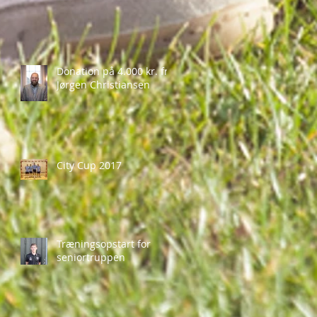
Donation på 4.000 kr. fra
Jørgen Christiansen
City Cup 2017
Træningsopstart for
seniortruppen