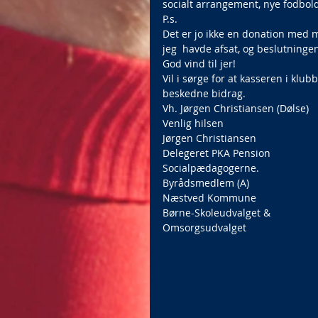
socialt arrangement, nye fodbold
P.s.
Det er jo ikke en donation med 
jeg  havde afsat, og beslutningen
God vind til jer!
Vil i sørge for at kasseren i klu
beskedne bidrag.
Vh. Jørgen Christiansen (Dølse)
Venlig hilsen
Jørgen Christiansen
Delegeret PKA Pension
Socialpædagogerne.
Byrådsmedlem (A)
Næstved Kommune
Børne-Skoleudvalget & 
Omsorgsudvalget