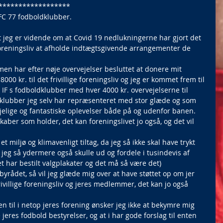
******************
C 77 fodboldklubber.
at jeg er vidende om at Covid 19 nedlukningerne har gjort det 
ge foreningsliv at afholde indtægtsgivende arrangementer de 
 men har efter nøje overvejelser besluttet at donere mit 
00 kr. til det frivillige foreningsliv og jeg er kommet frem til 
k IF s fodboldklubber med hver 4000 kr. overvejelserne til 
ldklubber jeg selv har repræsenteret med stor glæde og som 
jelige og fantastiske oplevelser både på og udenfor banen. 
kaber som holder, det kan foreningslivet jo også, og det vil 
 miljø og klimavenligt tiltag, da jeg så ikke skal have trykt 
 jeg så ydermere også skulle ud og fordele i tusindevis af 
iet har bestilt valgplakater og det må så være det)
il byrådet, så vil jeg glæde mig over at have støttet op om jer 
ivillige foreningsliv og jeres medlemmer, det kan jo også 
n til i netop jeres forening ønsker jeg ikke at bekymre mig 
e jeres fodbold bestyrelser, og at i har gode forslag til enten 