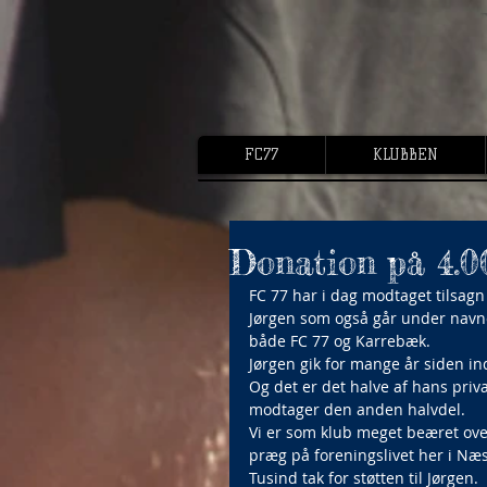
FC77
KLUBBEN
Donation på 4.00
FC 77 har i dag modtaget tilsagn
Jørgen som også går under navnet
både FC 77 og Karrebæk.
Jørgen gik for mange år siden i
Og det er det halve af hans pri
modtager den anden halvdel.
Vi er som klub meget beæret over
præg på foreningslivet her i Næs
Tusind tak for støtten til Jørgen.