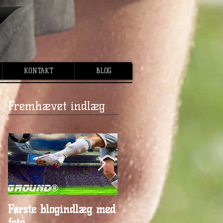
KONTAKT
BLOG
Fremhævet indlæg
Første blogindlæg med
Første blogindlæg me
foto
video