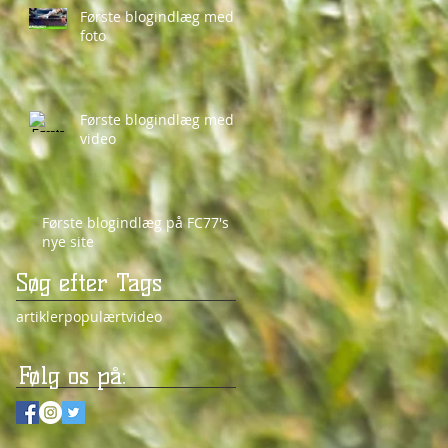
Første blogindlæg med
foto
Første blogindlæg med
video
Første blogindlæg på FC77's
nye site
Søg efter Tags
artikler
populært
video
Følg os på: