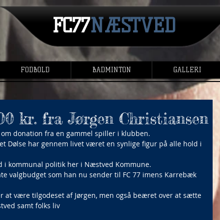
FC77
NÆSTVED
FODBOLD
BADMINTON
GALLERI
0 kr. fra Jørgen Christiansen
 om donation fra en gammel spiller i klubben. 
 Dølse har gennem livet været en synlige figur på alle hold i 
nd i kommunal politik her i Næstved Kommune. 
vate valgbudget som han nu sender til FC 77 imens Karrebæk 
 at være tilgodeset af Jørgen, men også beæret over at sætte 
tved samt folks liv