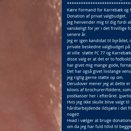
***************************
Kære Formand for Karrebæk og F
Donation af privat valgbudget.
Jeg henvender mig til dig fordi 
vanskeligt for jer i det frivilli
senere år.
Jeg er igen kandidat til byrådet,
private beskedne valgbudget på 80
at ville  støtte FC 77 og Karrebæ
disse valg er at det er to fodbo
har givet mig mange gode, fornø
Det har også givet livslange vens
jeg rigtig gerne støtte op om.
Derudover mener jeg at dette er et
kilovis af brochurer/foldere, som
postkasser her i efteråret. (part
Hvis jeg ikke skulle blive valgt t
hårdtarbejdende ildsjæle i det fr
noget!
Hvad i vælger at bruge donatione
om da jeg har fuld tillid til begg