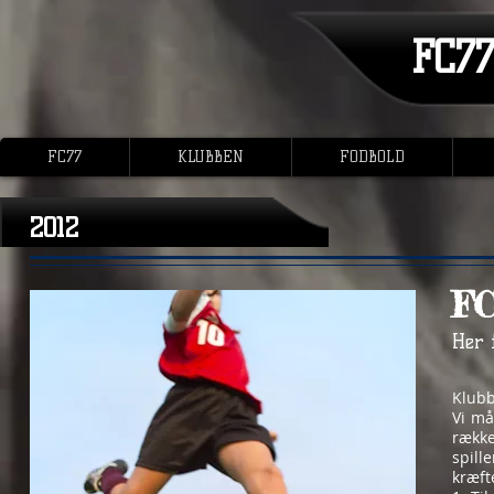
FC7
FC77
KLUBBEN
FODBOLD
2012
FC
Her 
Klubb
Vi må
række
spill
kræfte