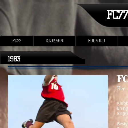
FC7
FC77
KLUBBEN
FODBOLD
1983
FC
Her 
Klubb
En ny
83 (B8
Besty